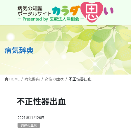
コ
ナ
ン
ビ
テ
ゲ
ン
ー
ツ
シ
に
ョ
移
ン
動
に
病気辞典
移
動
HOME
病気辞典
女性の症状
不正性器出血
不正性器出血
2021年11月26日
月経の異常