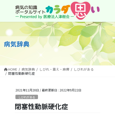
コ
ナ
ン
ビ
テ
ゲ
ン
ー
ツ
シ
に
ョ
移
ン
動
に
病気辞典
移
動
HOME
病気辞典
しびれ・震え・麻痺
しびれがある
閉塞性動脈硬化症
2021年11月28日
/ 最終更新日 :
2022年9月22日
しびれがある
閉塞性動脈硬化症