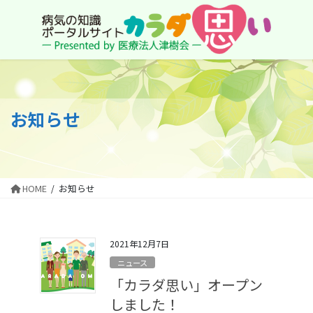
コ
ナ
ン
ビ
テ
ゲ
ン
ー
ツ
シ
に
ョ
移
ン
動
に
お知らせ
移
動
HOME
お知らせ
2021年12月7日
ニュース
「カラダ思い」オープン
しました！