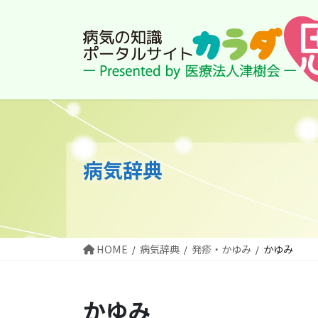
コ
ナ
ン
ビ
テ
ゲ
ン
ー
ツ
シ
に
ョ
移
ン
動
に
移
動
病気辞典
HOME
病気辞典
発疹・かゆみ
かゆみ
かゆみ