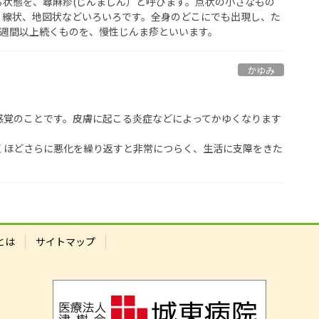
状態を、蕁麻疹(じんましん）と呼びます。点状の小さなもの
、線状、地図状などいろいろです。全身のどこにでも出現し、た
４週間以上続くものを、慢性じんま疹といいます。
かゆみ
感覚のことです。皮膚に起こる炎症などによってかゆくなります
くほどさらに悪化を繰り返すと非常につらく、生活に支障をきた
とは
サイトマップ