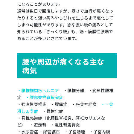
になることがあります。
通常は数日で回復しますが、寒さで血行が悪くなっ
たりすると強い痛みやしびれを生じるまで悪化して
しまう可能性があります。急な強い腰の痛みとして
知られている「ぎっくり腰」も、筋・筋膜性腰痛で
あることが多いとされています。
腰や周辺が痛くなる主な
病気
・腰椎椎間板ヘルニア
・腰椎分離 ・変形性腰椎
症
・腰部脊柱管狭窄症
・強直性脊椎炎 ・腰痛症 ・座骨神経痛
・・骨
粗しょう症
・骨軟化症
・脊椎感染症（化膿性脊椎炎、脊椎カリエスな
ど） ・遊走腎 ・急性腎盂腎炎
・水尿管症 ・尿管結石 ・子宮筋腫 ・子宮内膜