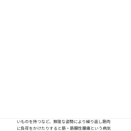
骨粗しょう症
主に加齢によりカルシウムが流出して骨密度が減
り、骨折しやすくなる病気です。
椎骨は特に影響を受けやすく、圧迫骨折が起こると
脊髄神経根が圧迫されて、腰や背中が慢性的に痛く
なります。
原因のひとつに、閉経により、骨がカルシウムを吸着
する助けをするなエストロゲンの分泌量が減少する
ことが挙げられます。
筋・筋膜性腰痛
スポーツなどで急激な負荷がかかったり、急激に重
いものを持つなど、無理な姿勢により繰り返し筋肉
に負荷をかけたりすると筋・筋膜性腰痛という病気