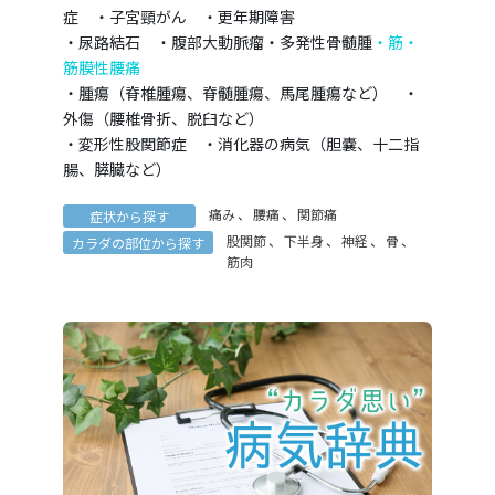
症 ・子宮頸がん ・更年期障害
・尿路結石 ・腹部大動脈瘤・多発性骨髄腫
・筋・
筋膜性腰痛
・腫瘍（脊椎腫瘍、脊髄腫瘍、馬尾腫瘍など） ・
外傷（腰椎骨折、脱臼など）
・変形性股関節症 ・消化器の病気（胆嚢、十二指
腸、膵臓など）
痛み
、
腰痛
、
関節痛
症状から探す
股関節
、
下半身
、
神経
、
骨
、
カラダの部位から探す
筋肉