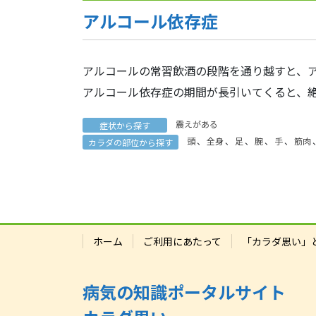
アルコール依存症
アルコールの常習飲酒の段階を通り越すと、
アルコール依存症の期間が長引いてくると、
震えがある
症状から探す
頭
、
全身
、
足
、
腕
、
手
、
筋肉
カラダの部位から探す
ホーム
ご利用にあたって
「カラダ思い」
病気の知識ポータルサイト