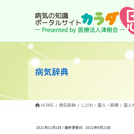
コ
ナ
ン
ビ
テ
ゲ
ン
ー
ツ
シ
に
ョ
移
ン
動
に
移
動
病気辞典
HOME
病気辞典
しびれ・震え・麻痺
震え
2021年11月1日
/ 最終更新日 :
2022年9月22日