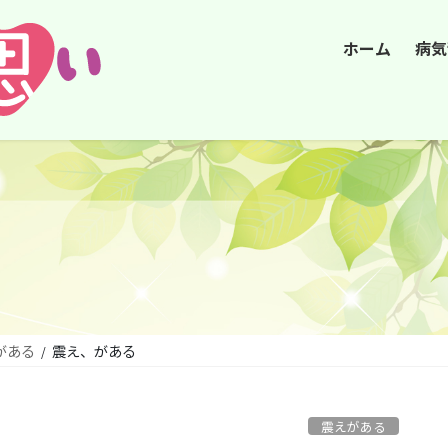
ホーム
病気
がある
震え、がある
震えがある