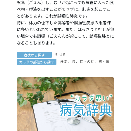
誤嚥（ごえん）し、むせが起こっても気管に入った食
べ物・唾液を出すことができずに、肺炎を起こすこ
とがあります。これが誤嚥性肺炎です。
特に、体力の低下した高齢者や脳血管疾患の患者様
に多いといわれています。また、はっきりとむせが無
い場合でも誤嚥（ごえんんが起こって、誤嚥性肺炎に
なることもあります。
むせる
症状から探す
食道
、
肺
、
口・のど
、
首・肩
カラダの部位から探す