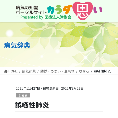
コ
ナ
ン
ビ
テ
ゲ
ン
ー
ツ
シ
に
ョ
移
ン
動
に
病気辞典
移
動
HOME
病気辞典
動悸・めまい・息切れ
むせる
誤嚥性肺炎
2021年11月27日
/ 最終更新日 :
2022年9月22日
むせる
誤嚥性肺炎