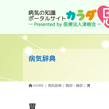
コ
ナ
ン
ビ
テ
ゲ
ン
ー
ツ
シ
に
ョ
移
ン
動
に
移
動
病気辞典
HOME
病気辞典
胸部・腹部
胃
胃