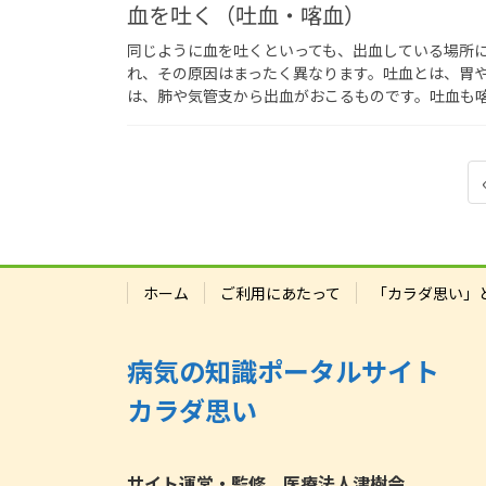
血を吐く（吐血・喀血）
同じように血を吐くといっても、出血している場所
れ、その原因はまったく異なります。吐血とは、胃
は、肺や気管支から出血がおこるものです。吐血も
投
稿
の
ペ
ホーム
ご利用にあたって
「カラダ思い」
ー
ジ
病気の知識ポータルサイト
送
カラダ思い
り
サイト運営・監修 医療法人津樹会