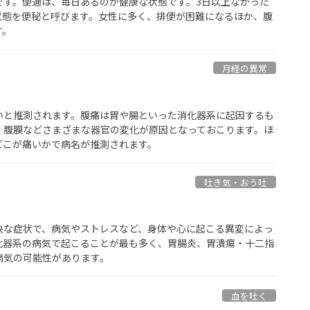
です。便通は、毎日あるのが健康な状態です。3日以上なかった
状態を便秘と呼びます。女性に多く、排便が困難になるほか、腹
す。
月経の異常
いと推測されます。腹痛は胃や腸といった消化器系に起因するも
、腹膜などさまざまな器官の変化が原因となっておこります。ほ
どこが痛いかで病名が推測されます。
吐き気・おう吐
快な症状で、病気やストレスなど、身体や心に起こる異変によっ
化器系の病気で起こることが最も多く、胃腸炎、胃潰瘍・十二指
病気の可能性があります。
血を吐く