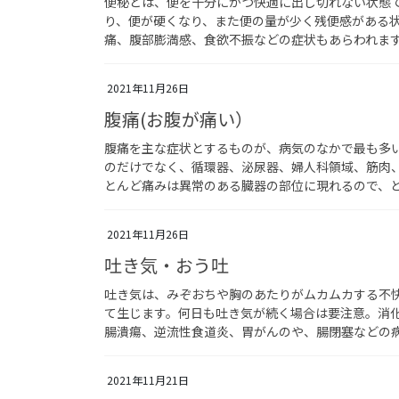
便秘とは、便を十分にかつ快適に出し切れない状態
り、便が硬くなり、また便の量が少く残便感がある
痛、腹部膨満感、食欲不振などの症状もあらわれま
2021年11月26日
腹痛(お腹が痛い）
腹痛を主な症状とするものが、病気のなかで最も多
のだけでなく、循環器、泌尿器、婦人科領域、筋肉
とんど痛みは異常のある臓器の部位に現れるので、
2021年11月26日
吐き気・おう吐
吐き気は、みぞおちや胸のあたりがムカムカする不
て生じます。何日も吐き気が続く場合は要注意。消
腸潰瘍、逆流性食道炎、胃がんのや、腸閉塞などの
2021年11月21日