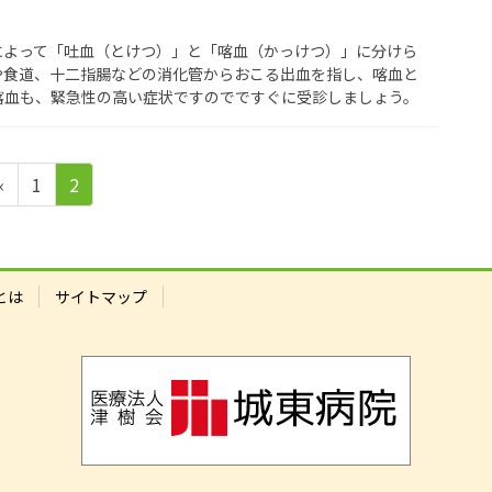
によって「吐血（とけつ）」と「喀血（かっけつ）」に分けら
や食道、十二指腸などの消化管からおこる出血を指し、喀血と
喀血も、緊急性の高い症状ですのでですぐに受診しましょう。
ペ
ペ
«
1
2
ー
ー
ジ
ジ
とは
サイトマップ