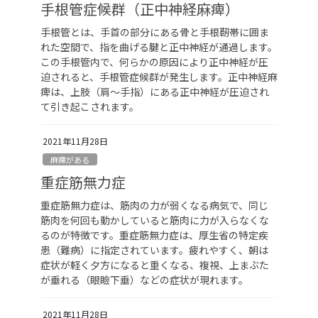
手根管症候群（正中神経麻痺）
手根管とは、手首の部分にある骨と手根靭帯に囲ま
れた空間で、指を曲げる腱と正中神経が通過します。
この手根管内で、何らかの原因により正中神経が圧
迫されると、手根管症候群が発生します。正中神経麻
痺は、上肢（肩～手指）にある正中神経が圧迫され
て引き起こされます。
2021年11月28日
麻痺がある
重症筋無力症
重症筋無力症は、筋肉の力が弱くなる病気で、同じ
筋肉を何回も動かしていると筋肉に力が入らなくな
るのが特徴です。重症筋無力症は、厚生省の特定疾
患（難病）に指定されています。疲れやすく、朝は
症状が軽く夕方になると重くなる、複視、上まぶた
が垂れる（眼瞼下垂）などの症状が現れます。
2021年11月28日