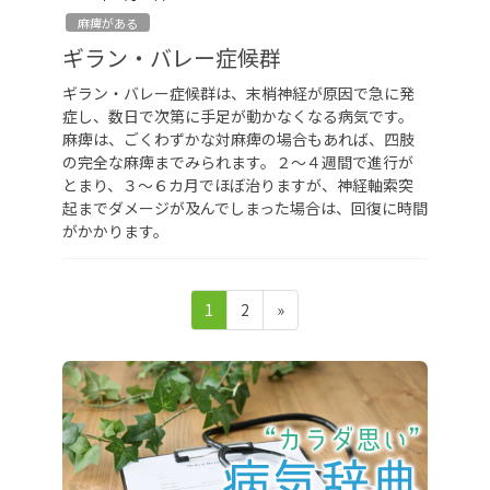
麻痺がある
ギラン・バレー症候群
ギラン・バレー症候群は、末梢神経が原因で急に発
症し、数日で次第に手足が動かなくなる病気です。
麻痺は、ごくわずかな対麻痺の場合もあれば、四肢
の完全な麻痺までみられます。２～４週間で進行が
とまり、３～６カ月でほぼ治りますが、神経軸索突
起までダメージが及んでしまった場合は、回復に時間
がかかります。
投
ペ
ペ
1
2
»
稿
ー
ー
ジ
ジ
の
ペ
ー
ジ